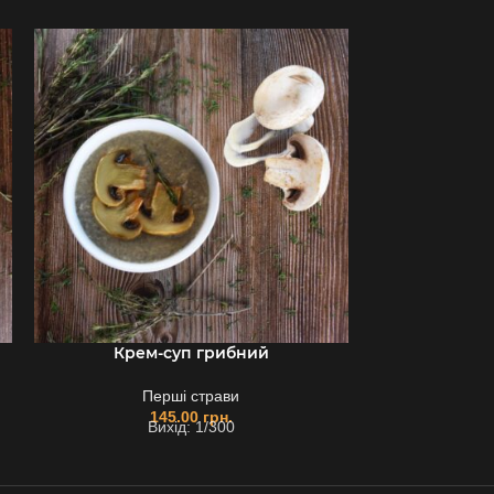
Крем-суп грибний
Перші страви
145.00
грн.
Вихід: 1/300