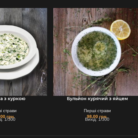
а з куркою
Бульйон курячий з яйцем
і страви
Перші страви
.00
грн.
98.00
грн.
д: 1/300
Вихід: 1/300