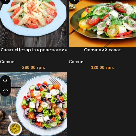
Салат «Цезар із креветками»
Овочевий салат
Салати
Салати
260.00
грн.
120.00
грн.