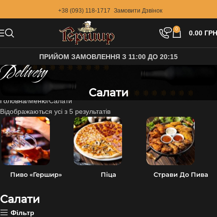
+38 (093) 118-1717
Замовити Дзвінок
0
0.00
ГРН
ПРИЙОМ ЗАМОВЛЕННЯ З 11:00 ДО 20:15
Delivery
Салати
Головна
Меню
Салати
Відображаються усі з 5 результатів
Пиво «Гершир»
Піца
Страви До Пива
Салати
Фільтр