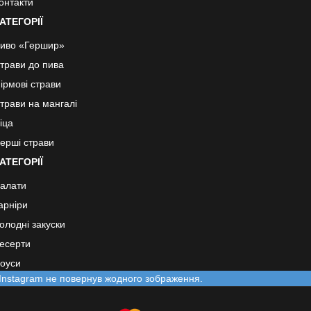
онтакти
АТЕГОРІЇ
иво «Гершир»
трави до пива
ірмові страви
трави на мангалі
іца
ерші страви
АТЕГОРІЇ
алати
арніри
олодні закуски
есерти
оуси
Instagram не повернув жодного зображення.