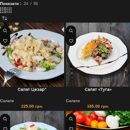
Показати
24
36
Салат Цезар"
Салат «Туга»
Салати
Салати
225.00
грн.
185.00
грн.