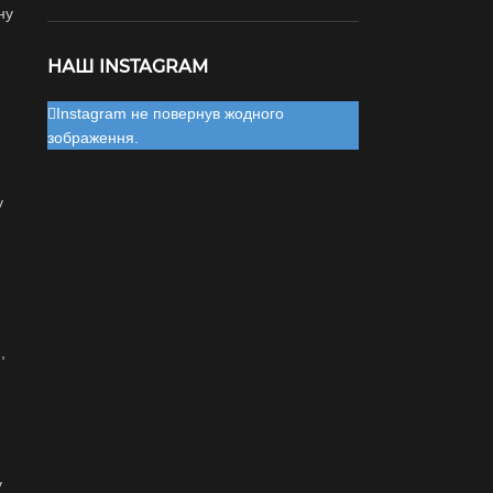
ну
НАШ INSTAGRAM
Instagram не повернув жодного
зображення.
у
,
у