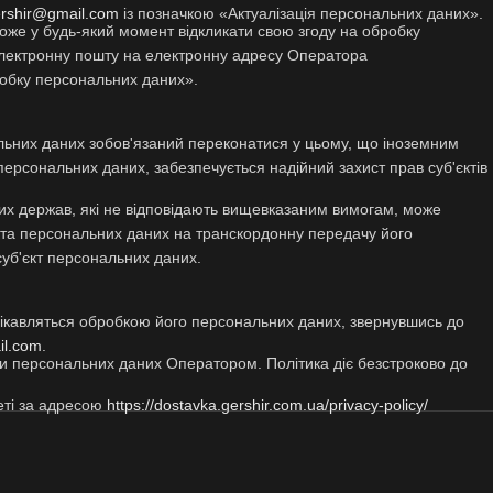
ershir@gmail.com
із позначкою «Актуалізація персональних даних».
же у будь-який момент відкликати свою згоду на обробку
лектронну пошту на електронну адресу Оператора
робку персональних даних».
льних даних зобов'язаний переконатися у цьому, що іноземним
ерсональних даних, забезпечується надійний захист прав суб'єктів
их держав, які не відповідають вищевказаним вимогам, може
єкта персональних даних на транскордонну передачу його
суб'єкт персональних даних.
цікавляться обробкою його персональних даних, звернувшись до
il.com
.
ки персональних даних Оператором. Політика діє безстроково до
неті за адресою
https://dostavka.gershir.com.ua/privacy-policy/