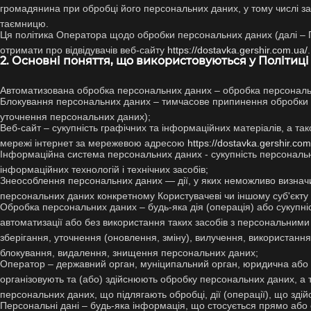
громадянина при обробці його персональних даних, у тому числі за
таємницю.
Ця політика Оператора щодо обробки персональних даних (далі – По
отримати про відвідувачів веб-сайту
https://dostavka.gershir.com.ua/
.
2. Основні поняття, що використовуються у Політиці
Автоматизована обробка персональних даних – обробка персональ
Блокування персональних даних – тимчасове припинення обробки п
уточнення персональних даних);
Веб-сайт – сукупність графічних та інформаційних матеріалів, а та
мережі інтернет за мережевою адресою
https://dostavka.gershir.com
Інформаційна система персональних даних - сукупність персональни
інформаційних технологій і технічних засобів;
Знеособлення персональних даних — дії, у яких неможливо визначи
персональних даних конкретному Користувачеві чи іншому суб'єкту
Обробка персональних даних – будь-яка дія (операція) або сукупніс
автоматизації або без використання таких засобів з персональним
зберігання, уточнення (оновлення, зміну), вилучення, використанн
блокування, видалення, знищення персональних даних;
Оператор – державний орган, муніципальний орган, юридична або ф
організовують та (або) здійснюють обробку персональних даних, а 
персональних даних, що підлягають обробці, дії (операції), що зд
Персональні дані – будь-яка інформація, що стосується прямо або