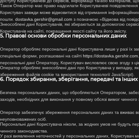
доступу Користувачеві до сервісів, інформації та/або матеріалів, що
Також Оператор має право надсилати Користувачеві повідомлення про
Користувач завжди може відмовитися від отримання інформаційних
пошти.
dostavka.gershir@gmail.com
з позначкою «Відмова від повідо
Знеособлені дані Користувачів, які збираються за допомогою сервісі
Користувачів на сайті, покращення якості сайту та його змісту.
5. Правові основи обробки персональних даних
Оператор обробляє персональні дані Користувача лише у разі їх з
спеціальні форми, розташовані на сайті
https://dostavka.gershir.com
персональні дані Оператору, Користувач висловлює свою згоду з ці
Оператор обробляє знеособлені дані про Користувача у випадку, 
збереження файлів cookie та використання технології JavaScript).
6. Порядок збирання, зберігання, передачі та інши
Безпека персональних даних, що обробляються Оператором, забезпе
заходів, необхідних для виконання у повному обсязі вимог чинного
Оператор забезпечує збереження персональних даних та вживає вс
неуповноважених осіб.
Персональні дані Користувача ніколи, за жодних умов не будуть пер
чинного законодавства.
У разі виявлення неточностей у персональних даних, Користувач 