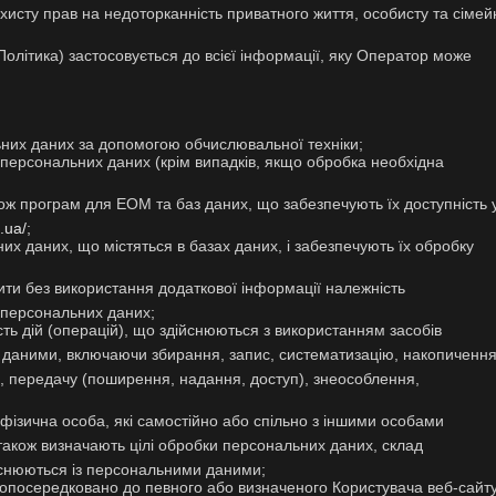
хисту прав на недоторканність приватного життя, особисту та сімей
літика) застосовується до всієї інформації, яку Оператор може
них даних за допомогою обчислювальної техніки;
ерсональних даних (крім випадків, якщо обробка необхідна
кож програм для ЕОМ та баз даних, що забезпечують їх доступність 
.ua/
;
х даних, що містяться в базах даних, і забезпечують їх обробку
ти без використання додаткової інформації належність
 персональних даних;
ть дій (операцій), що здійснюються з використанням засобів
и даними, включаючи збирання, запис, систематизацію, накопичення
я, передачу (поширення, надання, доступ), знеособлення,
ізична особа, які самостійно або спільно з іншими особами
також визначають цілі обробки персональних даних, склад
ійснюються із персональними даними;
 опосередковано до певного або визначеного Користувача веб-сайт