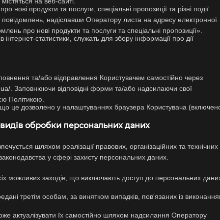
 містяться на веб-сайті.
 нові продукти та послуги, спеціальні пропозиції та різні події.
 повідомлень, надіславши Оператору листа на адресу електронної
млень про нові продукти та послуги та спеціальні пропозиції».
в інтернет-статистики, служать для збору інформації про дії
аповнення та/або відправлення Користувачем самостійно через
.ua/
. Заповнюючи відповідні форми та/або надсилаючи свої
єю Політикою.
якщо це дозволено у налаштуваннях браузера Користувача (включен
х видів обробки персональних даних
чується шляхом реалізації правових, організаційних та технічних
 законодавства у сфері захисту персональних даних.
іх можливих заходів, що виключають доступ до персональних дани
едані третім особам, за винятком випадків, пов'язаних із виконанн
може актуалізувати їх самостійно шляхом надсилання Оператору