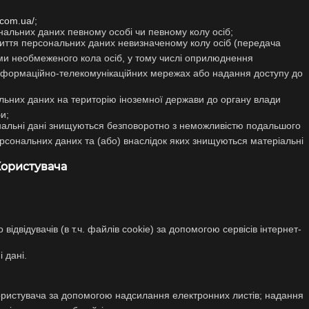
.com.ua/
;
нальних даних певному особі чи певному колу осіб;
риття персональних даних невизначеному колу осіб (передача
и необмеженого кола осіб, у тому числі оприлюднення
інформаційно-телекомунікаційних мережах або надання доступу до
ьних даних на територію іноземної держави до органу влади
и;
ональні дані знищуються безповоротно з неможливістю подальшого
рсональних даних та (або) внаслідок яких знищуються матеріальні
Користувача
відвідувачів (в т.ч. файлів cookie) за допомогою сервісів інтернет-
 дані.
ристувача за допомогою надсилання електронних листів; надання