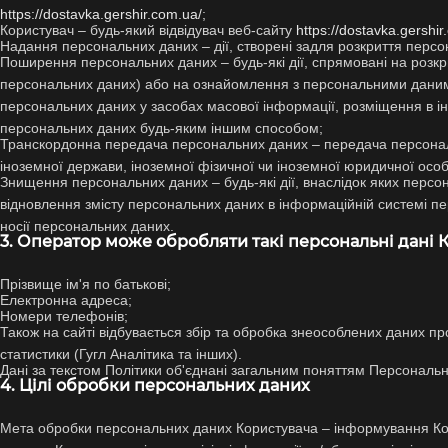
https://dostavka.gershir.com.ua/
;
Користувач – будь-який відвідувач веб-сайту
https://dostavka.gershir
Надання персональних даних – дії, створені задля розкриття персо
Поширення персональних даних – будь-які дії, спрямовані на розк
персональних даних) або на ознайомлення з персональними даним
персональних даних у засобах масової інформації, розміщення в 
персональних даних будь-яким іншим способом;
Транскордонна передача персональних даних – передача персонал
іноземної держави, іноземної фізичної чи іноземної юридичної особ
Знищення персональних даних – будь-які дії, внаслідок яких перс
відновлення змісту персональних даних в інформаційній системі пе
носії персональних даних.
3. Оператор може обробляти такі персональні дані 
Прізвище ім'я по батькові;
Електронна адреса;
Номери телефонів;
Також на сайті відбувається збір та обробка знеособлених даних про 
статистики (Гугл Аналітика та інших).
Дані за текстом Політики об'єднані загальним поняттям Персональні
4. Цілі обробки персональних даних
Мета обробки персональних даних Користувача – інформування Ко