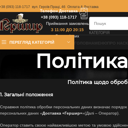
+38 (093) 118-1717
вул. Героїв Праці, 46
Оплата & Доставка
Телефон Доставка
+38 (093) 118-1717
Приймання замовлень
З 11:00 ДО 20:15
КАТЕГОРІЯ
Без вихідних
ПЕРЕГЛЯД КАТЕГОРІЙ
ГОЛОВНА
МЕНЮ
ПРО НАС
Політика
Політика щодо оброб
1. Загальні положення
Справжня політика обробки персональних даних визначає порядок
персональних даних «
Доставка «Гершир»
»(Далі – Оператор).
Оператор ставить своєю найважливішою метою та умовою здійсненн