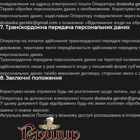
повідомлення на адресу електронної пошти Оператора
dostavka.g
Термін обробки персональних даних є необмеженим. Користувач мо
персональних даних, надіславши Оператору повідомлення через е
dostavka.gershir@gmail.com
з позначкою «Відкликання згоди на об
7. Транскордонна передача персональних даних
Оператор на початок здійснення транскордонної передачі персона
державою, територію якого передбачається здійснювати передачу п
персональних даних.
Транскордонна передача персональних даних на території іноземн
здійснюватися лише у разі наявності згоди у письмовій формі суб'
персональних даних та/або виконання договору, стороною якого є 
8. Заключні положення
Користувач може отримати будь-які роз'яснення щодо питань, що 
Оператора за допомогою електронної пошти
dostavka.gershir@gma
У цьому документі буде відображено будь-які зміни політики оброб
заміни її новою версією.
Актуальна версія Політики у вільному доступі розташована в Інтер