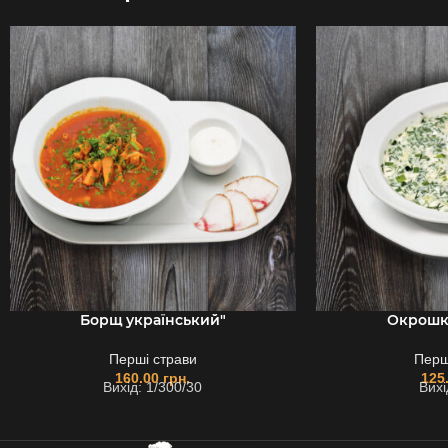
Борщ український"
Окрошк
Перші страви
Перш
160.00
грн.
125
Вихід: 1/300/30
Вихі