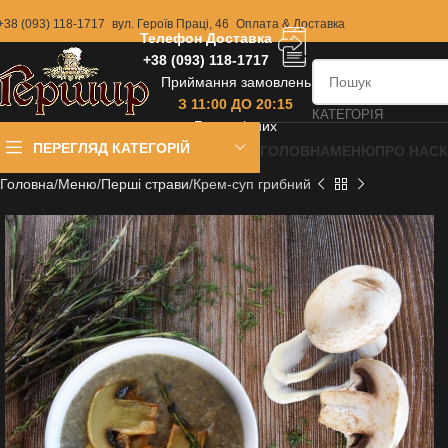
+38 (093) 118-1717
вул. Героїв Праці, 46
Оплата & Доставка
Телефон Доставка
+38 (093) 118-1717
Приймання замовлень
З 11:00 ДО 20:15
КАТЕГОРІЯ
Без вихідних
ПЕРЕГЛЯД КАТЕГОРІЙ
ГОЛОВНА
МЕНЮ
ПРО НАС
Головна
Меню
Перші страви
Крем-суп грибний