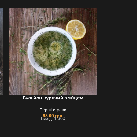
Бульйон курячий з яйцем
Перші страви
98.00
грн.
Вихід: 1/300