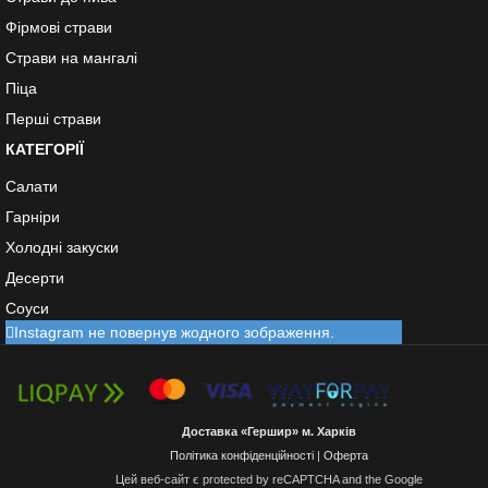
Фірмові страви
Страви на мангалі
Піца
Перші страви
КАТЕГОРІЇ
Салати
Гарніри
Холодні закуски
Десерти
Соуси
Instagram не повернув жодного зображення.
Доставка «Гершир» м. Харків
Політика конфіденційності
|
Оферта
Цей веб-сайт є protected by reCAPTCHA and the Google