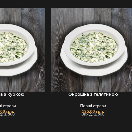
а з куркою
Окрошка з телятиною
і страви
Перші страви
.00
грн.
135.00
грн.
д: 1/300
Вихід: 1/300