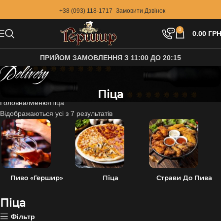
+38 (093) 118-1717
Замовити Дзвінок
0
0.00
ГРН
ПРИЙОМ ЗАМОВЛЕННЯ З 11:00 ДО 20:15
Delivery
Піца
Головна
Меню
Піца
Відображаються усі з 7 результатів
Пиво «Гершир»
Піца
Страви До Пива
Піца
Фільтр