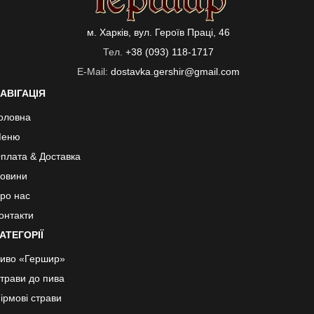
м. Харків, вул. Героїв Праці, 46
Тел.
+38 (093) 118-1717
E-Mail:
dostavka.gershir@gmail.com
АВІГАЦІЯ
оловна
еню
плата & Доставка
овини
ро нас
онтакти
АТЕГОРІЇ
иво «Гершир»
трави до пива
ірмові страви