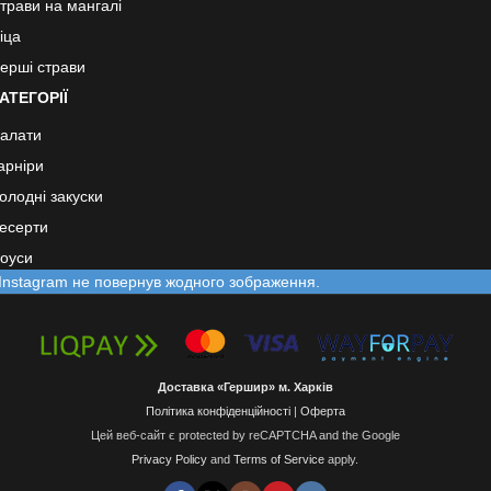
трави на мангалі
іца
ерші страви
АТЕГОРІЇ
алати
арніри
олодні закуски
есерти
оуси
Instagram не повернув жодного зображення.
Доставка «Гершир» м. Харків
Політика конфіденційності
|
Оферта
Цей веб-сайт є protected by reCAPTCHA and the Google
Privacy Policy
and
Terms of Service
apply.