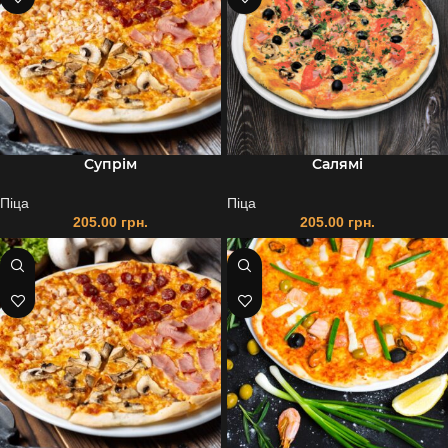
Супрім
Салямі
Піца
Піца
205.00
грн.
205.00
грн.