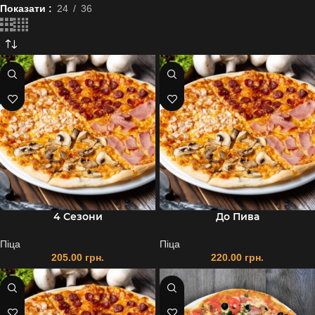
Показати
24
36
4 Сезони
До Пива
Піца
Піца
205.00
грн.
220.00
грн.