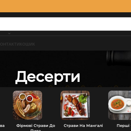
КОНТАКТИ
КОШИК
Десерти
ва
Фірмові Страви До
Страви На Мангалі
Перші
Пива