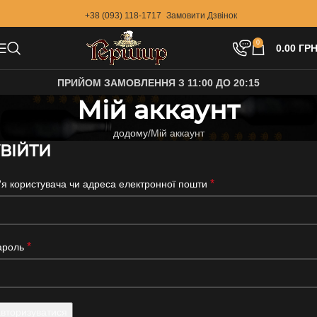
+38 (093) 118-1717
Замовити Дзвінок
0
0.00
ГРН
ПРИЙОМ ЗАМОВЛЕННЯ З 11:00 ДО 20:15
Мій аккаунт
додому
Мій аккаунт
ВІЙТИ
*
'я користувача чи адреса електронної пошти
*
ароль
авторизуватися