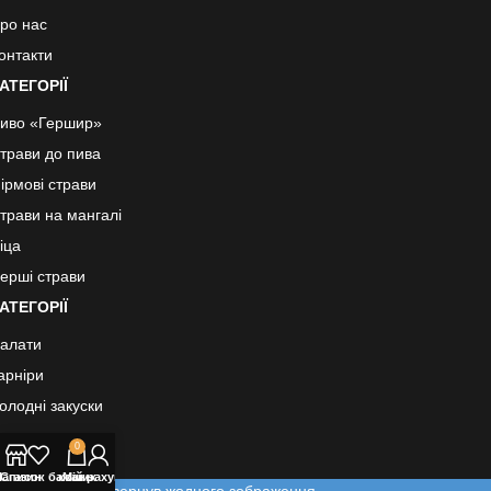
ро нас
онтакти
АТЕГОРІЇ
иво «Гершир»
трави до пива
ірмові страви
трави на мангалі
іца
ерші страви
АТЕГОРІЇ
алати
арніри
олодні закуски
есерти
0
оуси
агазин
Список бажань
кошик
Мій рахунок