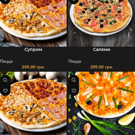
Суприм
Салями
Пицца
Пицца
205.00
грн.
205.00
грн.