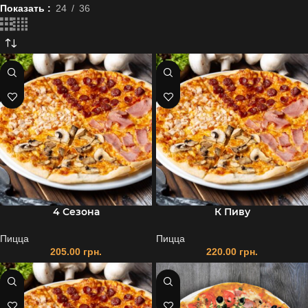
Показать
24
36
4 Сезона
К Пиву
Пицца
Пицца
205.00
грн.
220.00
грн.