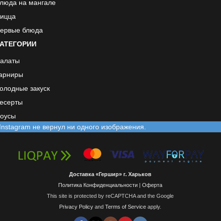
люда на мангале
ицца
ервые блюда
АТЕГОРИИ
алаты
арниры
олодные закуск
есерты
оусы
Instagram не вернул ни одного изображения.
Доставка «Гершир» г. Харьков
Политика Конфиденциальности
|
Оферта
This site is protected by reCAPTCHA and the Google
Privacy Policy
and
Terms of Service
apply.