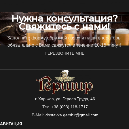
Нужна консультация?
Свяжитесь с нами!
Заполните форму обратной связи и наши операторы
обязательно с Вами свяжутся в течении 10-15 минут!
ПЕРЕЗВОНИТЕ МНЕ
г. Харьков, ул. Героев Труда, 46
Тел.
+38 (093) 118-1717
E-Mail:
dostavka.gershir@gmail.com
АВИГАЦИЯ