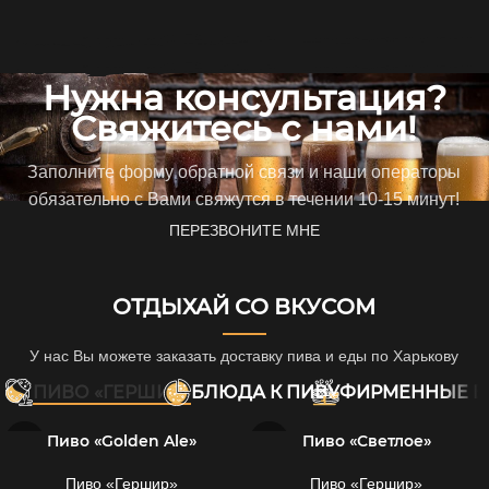
Нужна консультация?
Свяжитесь с нами!
Заполните форму обратной связи и наши операторы
обязательно с Вами свяжутся в течении 10-15 минут!
ПЕРЕЗВОНИТЕ МНЕ
ОТДЫХАЙ СО ВКУСОМ
У нас Вы можете заказать доставку пива и еды по Харькову
ПИВО «ГЕРШИР»
БЛЮДА К ПИВУ
ФИРМЕННЫЕ 
Пиво «Golden Ale»
Пиво «Светлое»
Пиво «Гершир»
Пиво «Гершир»