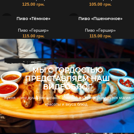
125.00
грн.
105.00
грн.
Пиво «Тёмное»
Пиво «Пшеничное»
Пиво «Гершир»
Пиво «Гершир»
115.00
грн.
115.00
грн.
МЫ С ГОРДОСТЬЮ
ПРЕДСТАВЛЯЕМ НАШ
ВИДЕОБЛОГ
Кухня – это душа ресторана. Именно на кухне рождается магия
красоты и вкуса блюд.