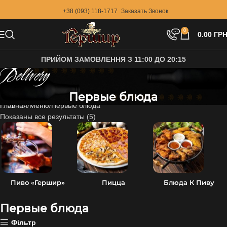
+38 (093) 118-1717
Заказать Звонок
0
0.00
ГРН
ПРИЙОМ ЗАМОВЛЕННЯ З 11:00 ДО 20:15
Delivery
Первые блюда
Главная
Меню
Первые блюда
Показаны все результаты (5)
Пиво «Гершир»
Пицца
Блюда К Пиву
Первые блюда
Фільтр