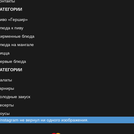
онтакты
АТЕГОРИИ
иво «Гершир»
люда к пиву
ирменные блюда
люда на мангале
ицца
ервые блюда
АТЕГОРИИ
алаты
арниры
олодные закуск
есерты
оусы
Instagram не вернул ни одного изображения.