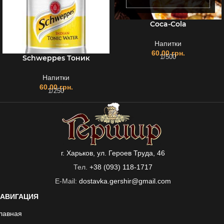
Coca-Cola
Напитки
60.00
грн.
Schweppes Тоник
1/500
Напитки
60.00
грн.
1/250
г. Харьков, ул. Героев Труда, 46
Тел.
+38 (093) 118-1717
E-Mail:
dostavka.gershir@gmail.com
АВИГАЦИЯ
лавная