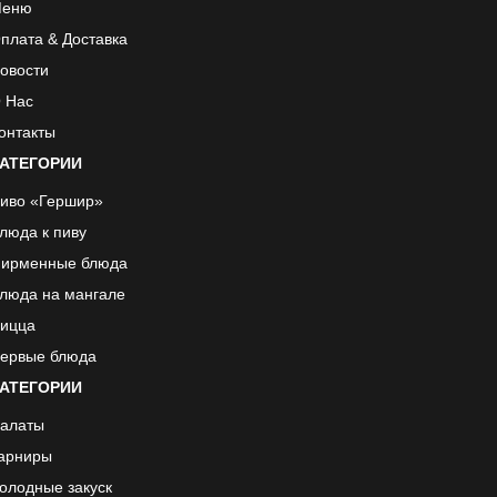
еню
плата & Доставка
овости
 Нас
онтакты
АТЕГОРИИ
иво «Гершир»
люда к пиву
ирменные блюда
люда на мангале
ицца
ервые блюда
АТЕГОРИИ
алаты
арниры
олодные закуск