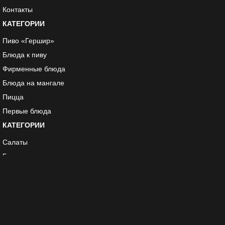
Контакты
КАТЕГОРИИ
Пиво «Гершир»
Блюда к пиву
Фирменные блюда
Блюда на мангале
Пицца
Первые блюда
КАТЕГОРИИ
Салаты
Гарниры
Холодные закуск
Десерты
Соусы
Instagram не вернул ни одного изображения.