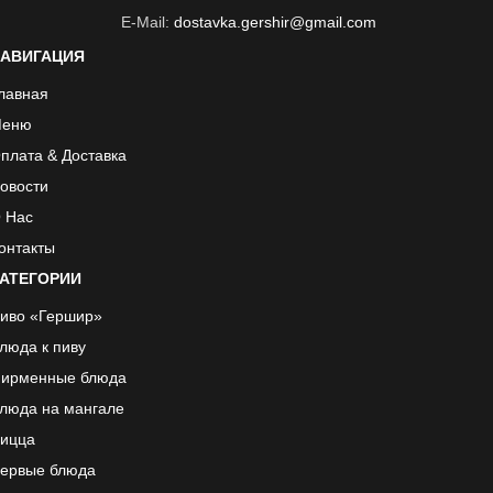
E-Mail:
dostavka.gershir@gmail.com
АВИГАЦИЯ
лавная
еню
плата & Доставка
овости
 Нас
онтакты
АТЕГОРИИ
иво «Гершир»
люда к пиву
ирменные блюда
люда на мангале
ицца
ервые блюда