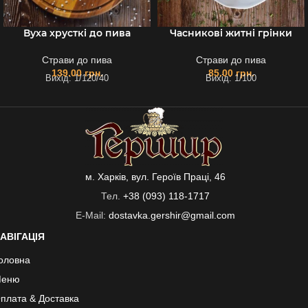
Вуха хрусткі до пива
Часникові житні грінки
Страви до пива
Страви до пива
139.00
грн.
85.00
грн.
Вихід: 1/120/40
Вихід: 1/100
м. Харків, вул. Героїв Праці, 46
Тел.
+38 (093) 118-1717
E-Mail:
dostavka.gershir@gmail.com
АВІГАЦІЯ
оловна
еню
плата & Доставка