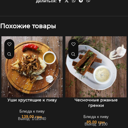
Делиться:
Похожие товары
Уши хрустящие к пиву
Чесночные ржаные
гренки
Блюда к пиву
139.00
грн.
Блюда к пиву
Выход: 1/120/40
85.00
грн.
Выход: 1/100