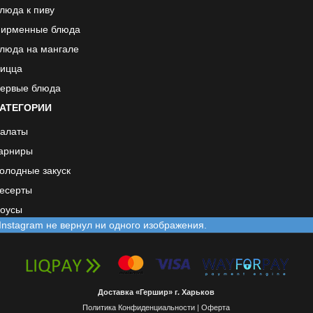
люда к пиву
ирменные блюда
люда на мангале
ицца
ервые блюда
АТЕГОРИИ
алаты
арниры
олодные закуск
есерты
оусы
Instagram не вернул ни одного изображения.
Доставка «Гершир» г. Харьков
Политика Конфиденциальности
|
Оферта