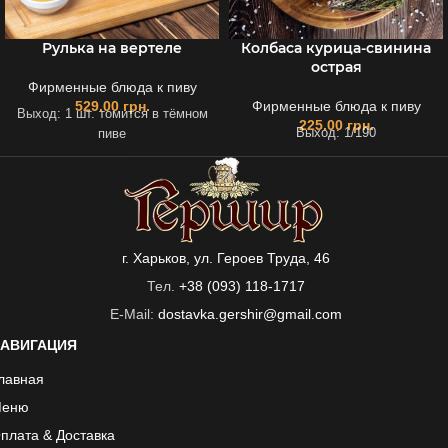
Рулька на вертеле
Колбаса курица-свинина
острая
Фирменные блюда к пиву
529.00
грн.
Фирменные блюда к пиву
Выход: 1 шт. томится в тёмном
225.00
грн.
Выход: 1/190
пиве
г. Харьков, ул. Героев Труда, 46
Тел.
+38 (093) 118-1717
E-Mail:
dostavka.gershir@gmail.com
АВИГАЦИЯ
лавная
еню
плата & Доставка