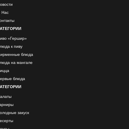
овости
 Нас
онтакты
АТЕГОРИИ
иво «Гершир»
люда к пиву
ирменные блюда
люда на мангале
ицца
ервые блюда
АТЕГОРИИ
алаты
арниры
олодные закуск
есерты
оусы