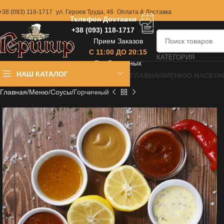
+38 (093) 118-1717
ул. Героев Труда, 46
Оплата & Доставка
Телефон Доставки
+38 (093) 118-1717
Прием Заказов
С 11:00 ДО 20:15
КАТЕГОРИЯ
Без Выходных
НАШ КАТАЛОГ
ГЛАВНАЯ
МЕНЮ
О НАС
КОН
Главная
Меню
Соусы
Горчичный