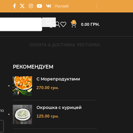
Русский
0
0.00
ГРН.
ОПЛАТА & ДОСТАВКА
РЕСТОРАН
РЕКОМЕНДУЕМ
С Морепродуктами
270.00
грн.
Окрошка с курицей
по
125.00
грн.