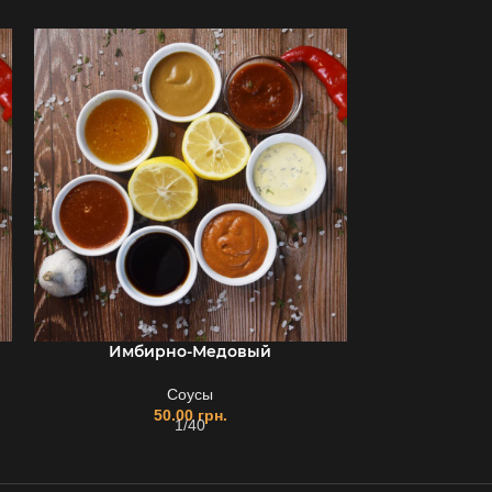
Имбирно-Медовый
Соусы
50.00
грн.
1/40