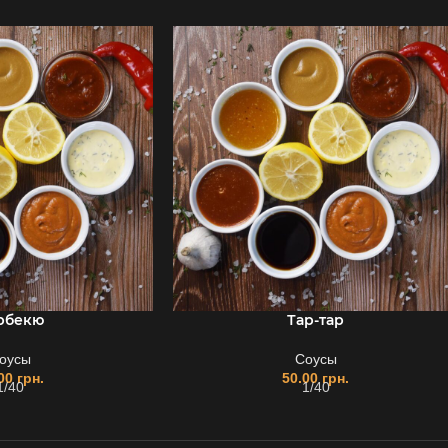
рбекю
Тар-тар
оусы
Соусы
.00
грн.
50.00
грн.
1/40
1/40