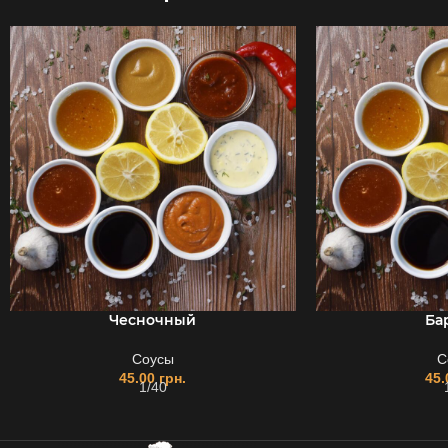
Чесночный
Ба
Соусы
С
45.00
грн.
45
1/40